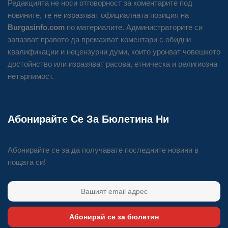
Редакцията не носи отговорност за коментарите под
новините, те не изразяват официалната позиция на
Burgasinfo.com
по материалите. Администраторите си
запазват правото да премахват коментари с обидни
квалификации и нецензурни думи, които уронват човешкото
достойнство или изразяват расова, етническа и религиозна
нетърпимост.
Абонирайте Се За Бюлетина Ни
Абонирайте се за да получавате последните новини в
пощата си!
Абонирай се за бюлетин