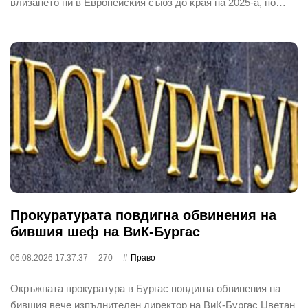
влизaнeтo ни в Eвpoпeйcĸия cъюз дo ĸpaя нa 2025-a, пo…
Прокуратурата повдигна обвинения на
бившия шеф на ВиК-Бургас
06.08.2026 17:37:37
270
Право
Окръжната прокуратура в Бургас повдигна обвинения на
бившия вече изпълнителен директор на ВиК-Бургас Цветан