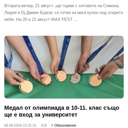
Втората вечер, 21 август ,ще гърми с хитовете на Симона,
Лидия и Dj Дамян Бургас се готви за мега купон под открито
небе. На 20 и 21 август MAX FEST …
Медал от олимпиада в 10-11. клас също
ще е вход за университет
06.08.2026 15:31:31
218
Oбразование