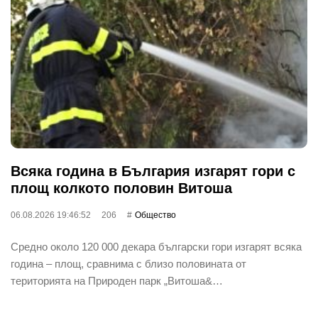
Всяка година в България изгарят гори с
площ колкото половин Витоша
06.08.2026 19:46:52
206
Общество
Средно около 120 000 декара български гори изгарят всяка
година – площ, сравнима с близо половината от
територията на Природен парк „Витоша&…