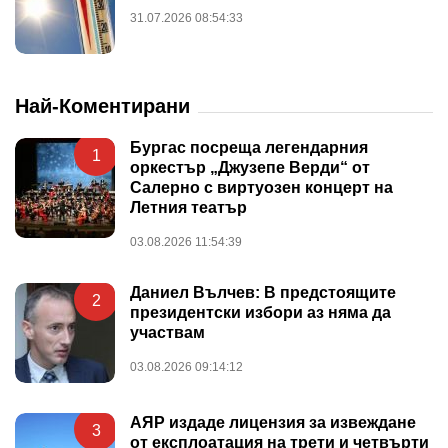
31.07.2026 08:54:33
Най-Коментирани
Бургас посреща легендарния
1
оркестър „Джузепе Верди“ от
Салерно с виртуозен концерт на
Летния театър
03.08.2026 11:54:39
Даниел Вълчев: В предстоящите
2
президентски избори аз няма да
участвам
03.08.2026 09:14:12
АЯР издаде лицензия за извеждане
3
от експлоатация на трети и четвърти