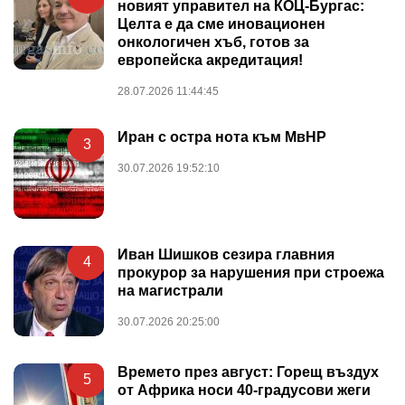
новият управител на КОЦ-Бургас:
Целта е да сме иновационен
онкологичен хъб, готов за
европейска акредитация!
28.07.2026 11:44:45
Иран с остра нота към МвНР
3
30.07.2026 19:52:10
Иван Шишков сезира главния
4
прокурор за нарушения при строежа
на магистрали
30.07.2026 20:25:00
Времето през август: Горещ въздух
5
от Африка носи 40-градусови жеги