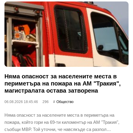
Няма опасност за населените места в
периметъра на пожара на АМ "Тракия",
магистралата остава затворена
06.08.2026 18:45:46
296
Общество
Няма опасност за населените места в периметъра на
пожара, който гори на 69-ти киломентър на АМ "Тракия",
съобщи МВР. Той уточни, че навсякъде са разпол…