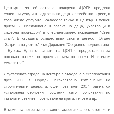
Центърът за обществена подкрепа /ЦОП/ предлага
социални услуги в подкрепа на деца и семейства в риск, в
това число услугите "24-часова грижа в Център "Спешен
прием" и "Изслушване и разпит на деца, участващи в
съдебни процедури" в специализирано помещение "Синя
стая". В сградата осъществява своята дейност Отдел
"Закрила на детето" към Дирекция "Социално подпомагане"
- Бургас. Една от стаите на ЦОП е предоставена за
ползване на екип по приемна грижа по проект "И аз имам
семейство".
Двуетажната сграда на центъра е въведена в експлоатация
през 2006 г. Поради некачествено изпълнение на
строителните дейности, още през юли 2007 година са
установени сериозни проблеми, като пропуквания по
таваните, стените, провисване на врати, течове и др.
В момента покривът е в силно амортизирано състояние и