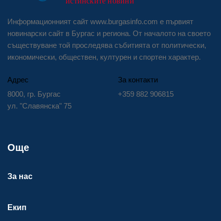
Информационният сайт www.burgasinfo.com е първият
новинарски сайт в Бургас и региона. От началото на своето
съществуване той проследява събитията от политически,
икономически, обществен, културен и спортен характер.
Адрес
За контакти
8000, гр. Бургас
+359 882 906815
ул. "Славянска" 75
Още
За нас
Екип