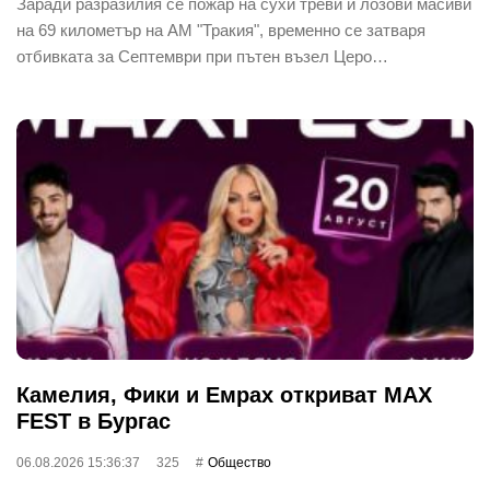
Заради разразилия се пожар на сухи треви и лозови масиви
на 69 километър на АМ "Тракия", временно се затваря
отбивката за Септември при пътен възел Церо…
Камелия, Фики и Емрах откриват MAX
FEST в Бургас
06.08.2026 15:36:37
325
Общество