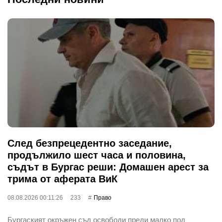
След безпрецедентно заседание,
продължило шест часа и половина,
съдът в Бургас реши: Домашен арест за
трима от аферата ВиК
08.08.2026 00:11:26
233
Право
Бургаският окръжен съд освободи преди малко под