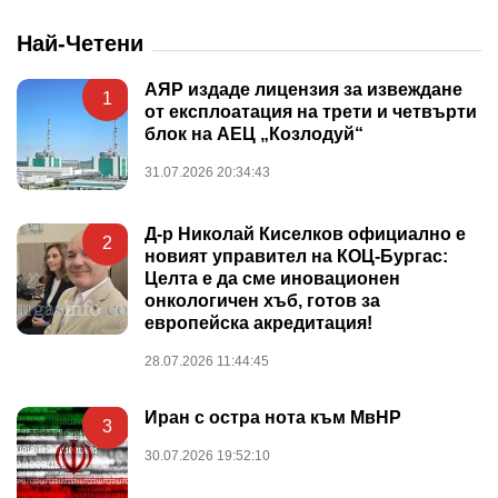
Най-Четени
АЯР издаде лицензия за извеждане
1
от експлоатация на трети и четвърти
блок на АЕЦ „Козлодуй“
31.07.2026 20:34:43
Д-р Николай Киселков официално е
2
новият управител на КОЦ-Бургас:
Целта е да сме иновационен
онкологичен хъб, готов за
европейска акредитация!
28.07.2026 11:44:45
Иран с остра нота към МвНР
3
30.07.2026 19:52:10