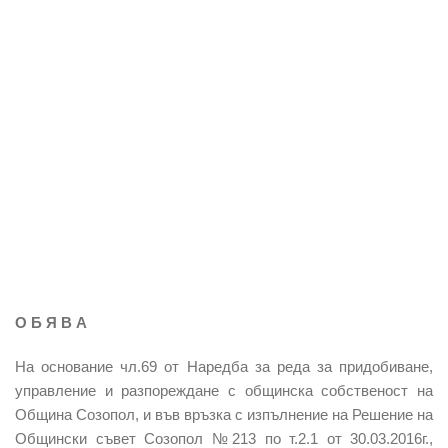
О Б Я В А
На основание чл.69 от Наредба за реда за придобиване,
управление и разпореждане с общинска собственост на
Община Созопол, и във връзка с изпълнение на Решение на
Общински съвет Созопол №213 по т.2.1 от 30.03.2016г.,