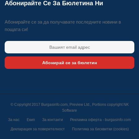
Абонирайте Се За Бюлетина Ни
Абонирайте се за да получавате последните новини в
пощата си!
Абонирай се за бюлетин
© Copyright 2017 Burgasinfo.com, Preview Ltd., Portions copyright
NK
Software
За нас
Екип
За контакти
Рекламна оферта - burgasinfo.com
Декларация за поверителност
Политика за бисквитки (cookies)