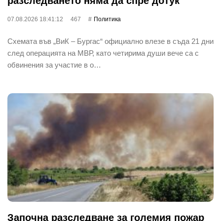
разследването няма да спре дотук
07.08.2026 18:41:12
467
Политика
Схемата във „ВиК – Бургас“ официално влезе в съда 21 дни
след операцията на МВР, като четирима души вече са с
обвинения за участие в о…
Започна разследване за големия пожар