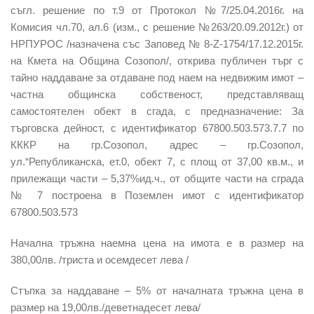
съгл. решение по т.9 от Протокол №7/25.04.2016г. на
Комисия чл.70, ал.6 (изм., с решение №263/20.09.2012г.) от
НРПУРОС /назначена със Заповед № 8-Z-1754/17.12.2015г.
на Кмета на Община Созопол/, открива публичен търг с
тайно наддаване за отдаване под наем на недвижим имот –
частна общинска собственост, представляващ
самостоятелен обект в сгада, с предназначение: За
търговска дейност, с идентификатор 67800.503.573.7.7 по
КККР на гр.Созопол, адрес – гр.Созопол,
ул.“Републиканска, ет.0, обект 7, с площ от 37,00 кв.м., и
прилежащи части – 5,37%ид.ч., от общите части на сграда
№ 7 построена в Поземлен имот с идентификатор
67800.503.573
Начална тръжна наемна цена на имота е в размер на
380,00лв. /триста и осемдесет лева /
Стъпка за наддаване – 5% от началната тръжна цена в
размер на 19,00лв./деветнадесет лева/