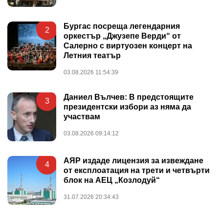
Бургас посреща легендарния
2
оркестър „Джузепе Верди“ от
Салерно с виртуозен концерт на
Летния театър
03.08.2026 11:54:39
Даниел Вълчев: В предстоящите
3
президентски избори аз няма да
участвам
03.08.2026 09:14:12
АЯР издаде лицензия за извеждане
4
от експлоатация на трети и четвърти
блок на АЕЦ „Козлодуй“
31.07.2026 20:34:43