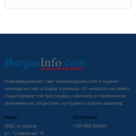
Информационният сайт www.burgasinfo.com е първият
новинарски сайт в Бургас и региона. От началото на своето
съществуване той проследява събитията от политически,
икономически, обществен, културен и спортен характер.
Адрес
За контакти
8000, гр. Бургас
+359 882 906815
ул. "Славянска" 75