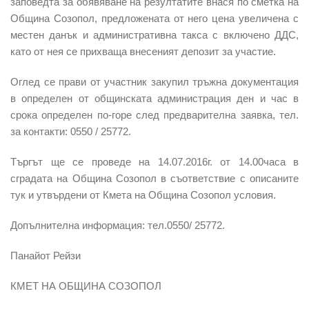
заповедта за обявяване на резултатите внася по сметка на
Община Созопол, предложената от него цена увеличена с
местен данък и административна такса с включено ДДС,
като от нея се прихваща внесеният депозит за участие.
Оглед се прави от участник закупил тръжна документация
в определен от общинската администрация ден и час в
срока определен по-горе след предварителна заявка, тел.
за контакти: 0550 / 25772.
Търгът ще се проведе на 14.07.2016г. от 14.00часа в
сградата на Община Созопол в съответствие с описаните
тук и утвърдени от Кмета на Община Созопол условия.
Допълнителна информация: тел.0550/ 25772.
Панайот Рейзи
КМЕТ НА ОБЩИНА СОЗОПОЛ