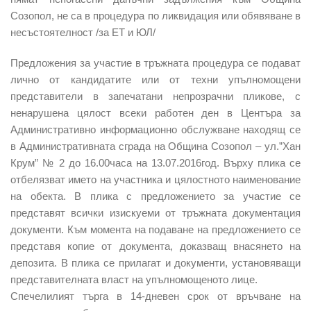
Созопол, не са в процедура по ликвидация или обявяване в
несъстоятелност /за ЕТ и ЮЛ/
Предложения за участие в тръжната процедура се подават
лично от кандидатите или от техни упълномощени
представители в запечатани непрозрачни пликове, с
ненарушена цялост всеки работен ден в Центъра за
Административно информационно обслужване находящ се
в Административната сграда на Община Созопол – ул.”Хан
Крум” № 2 до 16.00часа на 13.07.2016год. Върху плика се
отбелязват името на участника и цялостното наименование
на обекта. В плика с предложението за участие се
представят всички изискуеми от тръжната документация
документи. Към момента на подаване на предложението се
представя копие от документа, доказващ внасянето на
депозита. В плика се прилагат и документи, установяващи
представителната власт на упълномощеното лице.
Спечелилият търга в 14-дневен срок от връчване на