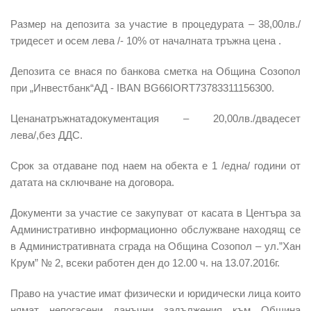
Размер на депозита за участие в процедурата – 38,00лв./
тридесет и осем лева /- 10% от началната тръжна цена .
Депозита се внася по банкова сметка на Община Созопол
при „Инвестбанк“АД - IBAN BG66IORT73783311156300.
Ценанатръжнатадокументация – 20,00лв./двадесет
лева/,без ДДС.
Срок за отдаване под наем на обекта е 1 /една/ години от
датата на сключване на договора.
Документи за участие се закупуват от касата в Центъра за
Административно информационно обслужване находящ се
в Административната сграда на Община Созопол – ул.”Хан
Крум” № 2, всеки работен ден до 12.00 ч. на 13.07.2016г.
Право на участие имат физически и юридически лица които
нямат непогасени данъчни задължения към Община