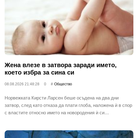
Жена влезе в затвора заради името,
което избра за сина си
08.08.2026 21:48:28
0
Общество
Норвежката Кирсти Ларсен беше осъдена на два дни
затвор, след като отказа да плати глоба, наложена ѝ в спор
с властите относно името на новородения ѝ си…