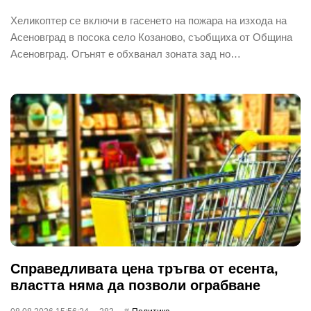
Хеликоптер се включи в гасенето на пожара на изхода на
Асеновград в посока село Козаново, съобщиха от Община
Асеновград. Огънят е обхванал зоната зад но…
Справедливата цена тръгва от есента,
властта няма да позволи ограбване