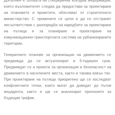
Допълнен е обхвата на специфична изходна информация,
която възложителят следва да предостави за проектиране
на плановете и проектите, обясняват от строителното
министерство. С промените се цели и да се отстранят
несъответствия с разпоредби на наредбите за проектиране
на пътища и за планиране и проектиране на
комуникационно-транспортната система на урбанизираните
територии.
Генералните планове за организация на движението се
предвижда да се актуализират в 5-годишен срок.
Предвиждат се и проекти за организация и безопасност на
движението в населените места, както и такива извън тях.
При проектиране на пътища приоритено ще се изследват
конфликтните точки, които могат да доведат до пътни
инциденти, както и ще се анализират прогнозите за
бъдещия трафик.