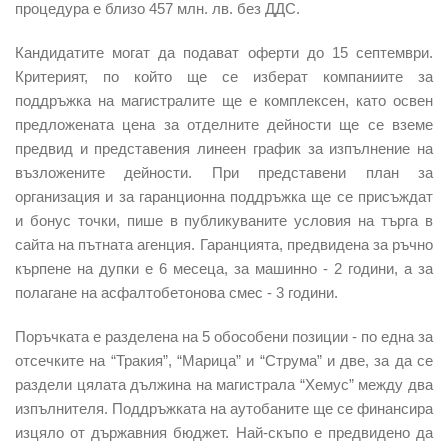
процедура е близо 457 млн. лв. без ДДС.
Кандидатите могат да подават оферти до 15 септември.
Критерият, по който ще се изберат компаниите за
поддръжка на магистралите ще е комплексен, като освен
предложената цена за отделните дейности ще се вземе
предвид и представения линеен график за изпълнение на
възложените дейности. При представени план за
организация и за гаранционна поддръжка ще се присъждат
и бонус точки, пише в публикуваните условия на търга в
сайта на пътната агенция. Гаранцията, предвидена за ръчно
кърпене на дупки е 6 месеца, за машинно - 2 години, а за
полагане на асфалтобетонова смес - 3 години.
Поръчката е разделена на 5 обособени позиции - по една за
отсечките на “Тракия”, “Марица” и “Струма” и две, за да се
раздели цялата дължина на магистрала “Хемус” между два
изпълнителя. Поддръжката на аутобаните ще се финансира
изцяло от държавния бюджет. Най-скъпо е предвидено да