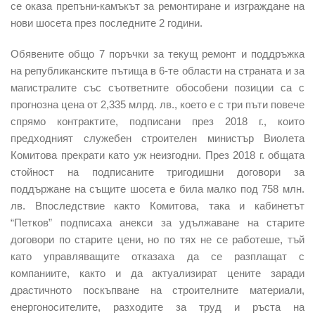
се оказа препъни-камъкът за ремонтиране и изграждане на
нови шосета през последните 2 години.
Обявените общо 7 поръчки за текущ ремонт и поддръжка
на републиканските пътища в 6-те области на страната и за
магистралите със съответните обособени позиции са с
прогнозна цена от 2,335 млрд. лв., което е с три пъти повече
спрямо контрактите, подписани през 2018 г., които
предходният служебен строителен министър Виолета
Комитова прекрати като уж неизгодни. През 2018 г. общата
стойност на подписаните тригодишни договори за
поддържане на същите шосета е била малко под 758 млн.
лв. Впоследствие както Комитова, така и кабинетът
“Петков” подписаха анекси за удължаване на старите
договори по старите цени, но по тях не се работеше, тъй
като управляващите отказаха да се разплащат с
компаниите, както и да актуализират цените заради
драстичното поскъпване на строителните материали,
енергоносителите, разходите за труд и ръста на