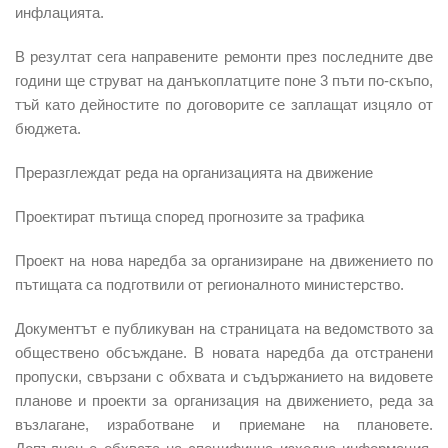
инфлацията.
В резултат сега направените ремонти през последните две
години ще струват на данъкоплатците поне 3 пъти по-скъпо,
тъй като дейностите по договорите се заплащат изцяло от
бюджета.
Преразглеждат реда на организацията на движение
Проектират пътища според прогнозите за трафика
Проект на нова наредба за организиране на движението по
пътищата са подготвили от регионалното министерство.
Документът е публикуван на страницата на ведомството за
обществено обсъждане. В новата наредба да отстранени
пропуски, свързани с обхвата и съдържанието на видовете
планове и проекти за организация на движението, реда за
възлагане, изработване и приемане на плановете.