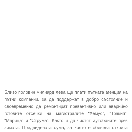
Близо половин милиард лева ще плати пътната агенция на
пътни компании, за да поддържат в добро състояние и
своевременно да ремонтират превантивно или аварийно
готовите отсечки на магистралите “Хемус”, “Тракия”,
“Марица” и “Струма”. Както и да чистят аутобаните през
зимата. Предвидената сума, за която е обявена открита