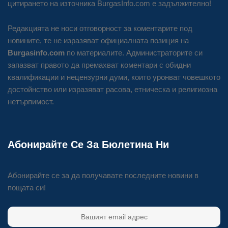
цитирането на източника BurgasInfo.com е задължително!
Редакцията не носи отговорност за коментарите под
новините, те не изразяват официалната позиция на
Burgasinfo.com
по материалите. Администраторите си
запазват правото да премахват коментари с обидни
квалификации и нецензурни думи, които уронват човешкото
достойнство или изразяват расова, етническа и религиозна
нетърпимост.
Абонирайте Се За Бюлетина Ни
Абонирайте се за да получавате последните новини в
пощата си!