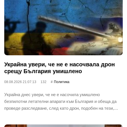
Украйна увери, че не е насочвала дрон
срещу България умишлено
08.08.2026 21:07:13
132
Политика
Украйна днес увери, че не е насочила умишлено
безпилотни летателни апарати към България и обеща да
проведе разследване, след като дрон, подобен на тези,…