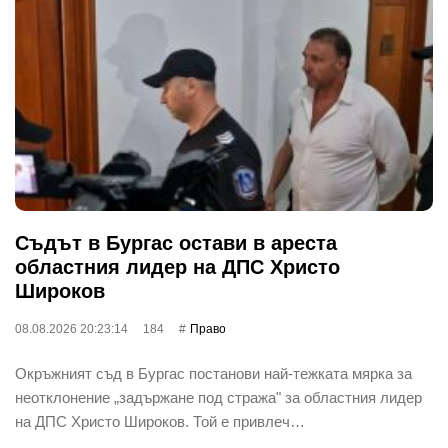
Съдът в Бургас остави в ареста
областния лидер на ДПС Христо
Широков
08.08.2026 20:23:14
184
Право
Окръжният съд в Бургас постанови най-тежката мярка за
неотклонение „задържане под стража" за областния лидер
на ДПС Христо Широков. Той е привлеч…