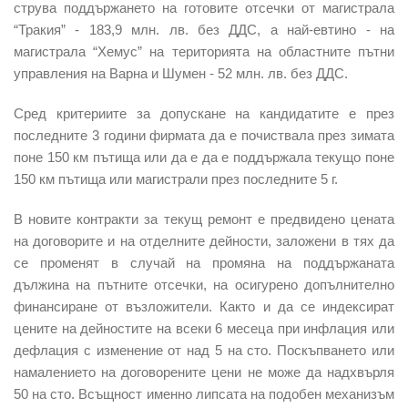
струва поддържането на готовите отсечки от магистрала
“Тракия” - 183,9 млн. лв. без ДДС, а най-евтино - на
магистрала “Хемус” на територията на областните пътни
управления на Варна и Шумен - 52 млн. лв. без ДДС.
Сред критериите за допускане на кандидатите е през
последните 3 години фирмата да е почиствала през зимата
поне 150 км пътища или да е да е поддържала текущо поне
150 км пътища или магистрали през последните 5 г.
В новите контракти за текущ ремонт е предвидено цената
на договорите и на отделните дейности, заложени в тях да
се променят в случай на промяна на поддържаната
дължина на пътните отсечки, на осигурено допълнително
финансиране от възложители. Както и да се индексират
цените на дейностите на всеки 6 месеца при инфлация или
дефлация с изменение от над 5 на сто. Поскъпването или
намалението на договорените цени не може да надхвърля
50 на сто. Всъщност именно липсата на подобен механизъм