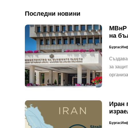
Последни новини
МВнР 
на бъ
БургасИн
Създава
за защит
организ
Иран 
израе
БургасИн