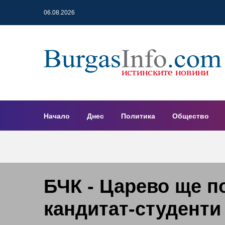
06.08.2026
Начало
Днес
Политика
Общество
БЧК - Царево ще 
кандитат-студенти