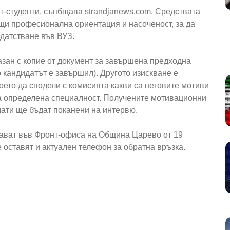
-студенти, съпбщава strandjanews.com. Средствата
щи професионална ориентация и насоченост, за да
идатстване във ВУЗ.
азан с копие от документ за завършена предходна
 кандидатът е завършил). Другото изискване е
ето да сподели с комисията какви са неговите мотиви
 на определена специалност. Получените мотивационни
дати ще бъдат поканени на интервю.
дават във Фронт-офиса на Община Царево от 19
 оставят и актуален телефон за обратна връзка.