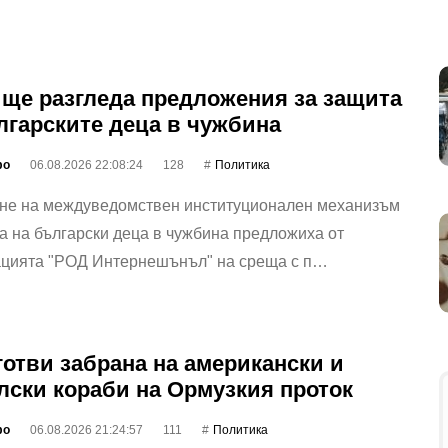
ще разгледа предложения за защита
лгарските деца в чужбина
фо
06.08.2026 22:08:24
128
Политика
не на междуведомствен институционален механизъм
а на български деца в чужбина предложиха от
ацията "РОД Интернешънъл" на среща с п…
готви забрана на американски и
лски кораби на Ормузкия проток
фо
06.08.2026 21:24:57
111
Политика