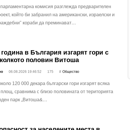
 парламентарна комисия разглежда предварителен
оект, който би забранил на американски, израелски и
враждебни" кораби да преминават…
 година в България изгарят гори с
колкото половин Витоша
фо
06.08.2026 19:46:52
175
Общество
коло 120 000 декара български гори изгарят всяка
 площ, сравнима с близо половината от територията
оден парк „Витоша&…
опасност за населените места в