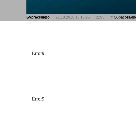
БургасИнфо
21.10.2016 13:16:26
2295
Oбразовани