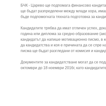
БЧК - Царево ще подпомага финансово кандитат
ще бъдат разпределени между млади хора, има
бъде подпомогната тяхната подготовка за канд
Кандидатите трябва да имат отличен успех, док
година или диплома за средно образование (ако
кандидатът да напише мотивационно писмо, в ко
да кандидатства и коя е причината да се спре
писма ще бъдат разгледани от комисия и канди
Документите за кандидатстване могат да се по
октомври до 18 ноември 2016г, като кандидатите