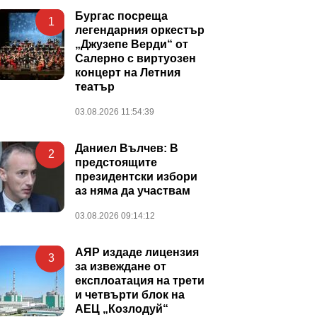
Бургас посреща
1
легендарния оркестър
„Джузепе Верди“ от
Салерно с виртуозен
концерт на Летния
театър
03.08.2026 11:54:39
Даниел Вълчев: В
2
предстоящите
президентски избори
аз няма да участвам
03.08.2026 09:14:12
АЯР издаде лицензия
3
за извеждане от
експлоатация на трети
и четвърти блок на
АЕЦ „Козлодуй“