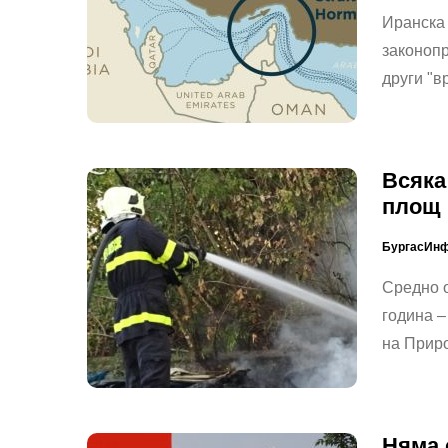
Иранска
законопр
други "
Всяка
площ 
БургасИн
Средно о
година –
на Прир
Няма 