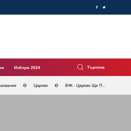
Търсене
ие
Избори 2024
зование
Царево
БЧК - Царево Ще П...