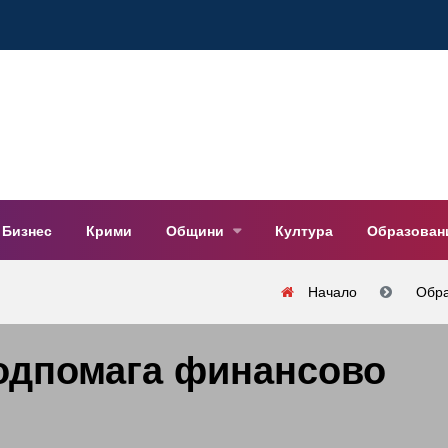
Бизнес
Крими
Общини
Култура
Образован
Начало
Oбра
подпомага финансово