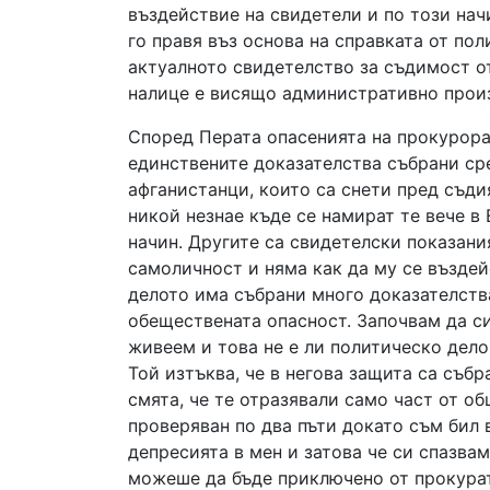
въздействие на свидетели и по този нач
го правя въз основа на справката от по
актуалното свидетелство за съдимост от
налице е висящо административно произ
Според Перата опасенията на прокурора 
единствените доказателства събрани ср
афганистанци, които са снети пред съди
никой незнае къде се намират те вече в 
начин. Другите са свидетелски показани
самоличност и няма как да му се въздей
делото има събрани много доказателств
обеществената опасност. Започвам да си
живеем и това не е ли политическо дело п
Той изтъква, че в негова защита са съб
смята, че те отразявали само част от о
проверяван по два пъти докато съм бил 
депресията в мен и затова че си спазва
можеше да бъде приключено от прокурат