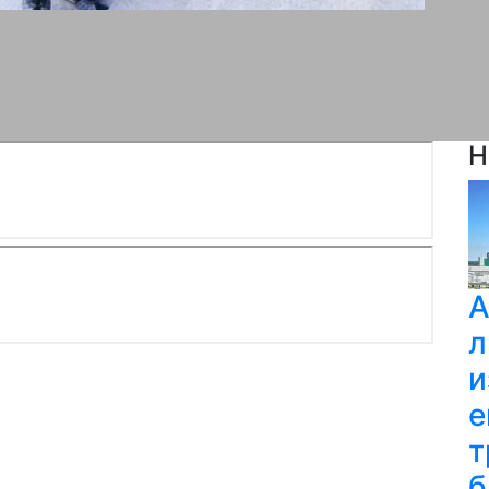
Н
А
л
и
е
т
б