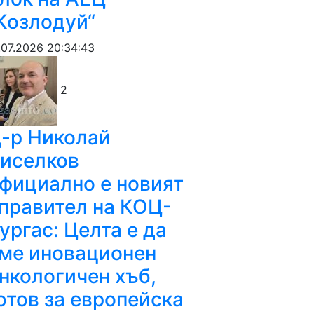
Козлодуй“
.07.2026 20:34:43
2
-р Николай
иселков
фициално е новият
правител на КОЦ-
ургас: Целта е да
ме иновационен
нкологичен хъб,
отов за европейска