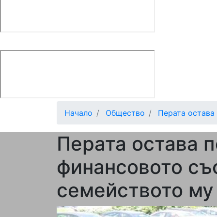
Начало
Общество
Перата остава п
Перата остава 
финансовото съ
семейството му 