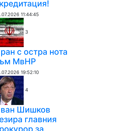
кредитация!
.07.2026 11:44:45
3
ран с остра нота
ъм МвНР
.07.2026 19:52:10
4
ван Шишков
езира главния
рокурор за