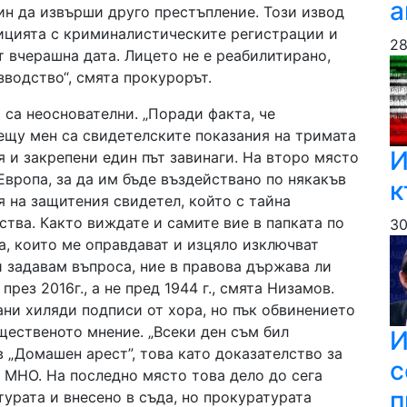
а
ин да извърши друго престъпление. Този извод
лицията с криминалистическите регистрации и
28
 вчерашна дата. Лицето не е реабилитирано,
водство“, смята прокурорът.
са неоснователни. „Поради факта, че
ещу мен са свидетелските показания на тримата
И
я и закрепени един път завинаги. На второ място
Европа, за да им бъде въздействано по някакъв
к
я на защитения свидетел, който с тайна
ства. Както виждате и самите вие в папката по
30
а, които ме оправдават и изцяло изключват
 задавам въпроса, ние в правова държава ли
рез 2016г., а не пред 1944 г., смята Низамов.
рани хиляди подписи от хора, но пък обвинението
бщественото мнение. „Всеки ден съм бил
И
в „Домашен арест”, това като доказателство за
с
м МНО. На последно място това дело до сега
п
урата и внесено в съда, но прокуратурата