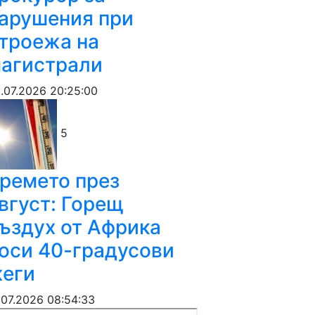
арушения при
троежа на
агистрали
.07.2026 20:25:00
5
ремето през
вгуст: Горещ
ъздух от Африка
оси 40-градусови
еги
.07.2026 08:54:33