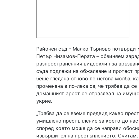
Районен съд - Малко Търново потвърди 
Петър Низамов-Перата – обвиняем зара
разпространенния видеоклип за връзван
съда подлежи на обжалване и протест п
беше гледана отново по негова молба, к
променена в по-лека са, че трябва да с
домашният арест се отразявал на имущес
укрие.
„Трябва да се вземе предвид какво прес
умишлено престъпление за което до нас
според което може да се направи обосн
извършител на престъплението. Считам, 