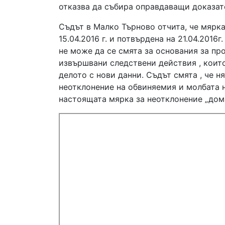
отказва да събира оправдаващи доказате
Съдът в Малко Търново отчита, че мярка
15.04.2016 г. и потвърдена на 21.04.201
не може да се смята за основания за пр
извършвани следствени действия , коит
делото с нови данни. Съдът смята , че 
неотклонение на обвиняемия и молбата н
настоящата мярка за неотклонение „дома