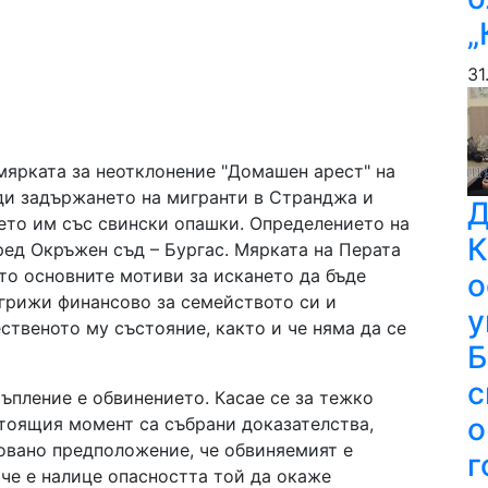
„
31
мярката за неотклонение "Домашен арест" на
ди задържането на мигранти в Странджа и
Д
ето им със свински опашки. Определението на
К
ред Окръжен съд – Бургас. Мярката на Перата
ато основните мотиви за искането да бъде
о
е грижи финансово за семейството си и
у
твеното му състояние, както и че няма да се
Б
с
тъпление е обвинението. Касае се за тежко
о
тоящия момент са събрани доказателства,
овано предположение, че обвиняемият е
г
че е налице опасността той да окаже