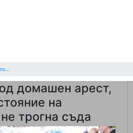
о...
под домашен арест,
стояние на
не трогна съда