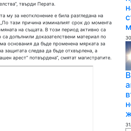
лства“, твърди Перата.
н
с
та му за неотклонение е била разгледана на
6г. „По тази причина изминалият срок до момента
м
омяната на същата. В този период активно са
о са допълнили доказателствени материал по
30
няма основания да бъде променена мярката за
а защитата следва да бъде отхвърлена, а
шен арест” потвърдена“, смятат магистратите.
В
а
в
н
ж
31