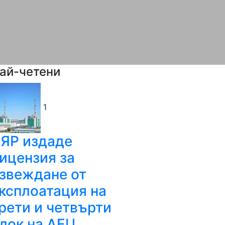
ай-четени
1
ЯР издаде
ицензия за
звеждане от
ксплоатация на
рети и четвърти
лок на АЕЦ