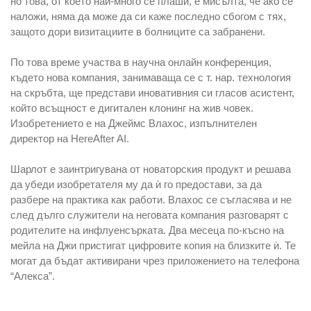
но това, от което най-много се плаши, е мисълта, че ако се
наложи, няма да може да си каже последно сбогом с тях,
защото дори визитациите в болниците са забранени.
По това време участва в научна онлайн конференция,
където нова компания, занимаваща се с т. нар. технология
на скръбта, ще представи иновативния си гласов асистент,
който всъщност е дигитален клонинг на жив човек.
Изобретението е на Джеймс Влахос, изпълнителен
директор на HereAfter AI.
Шарлот е заинтригувана от новаторския продукт и решава
да убеди изобретателя му да ѝ го предостави, за да
разбере на практика как работи. Влахос се съгласява и не
след дълго служители на неговата компания разговарят с
родителите на инфлуенсърката. Два месеца по-късно на
мейла на Джи пристигат цифровите копия на близките ѝ. Те
могат да бъдат активирани чрез приложението на телефона
“Алекса”.