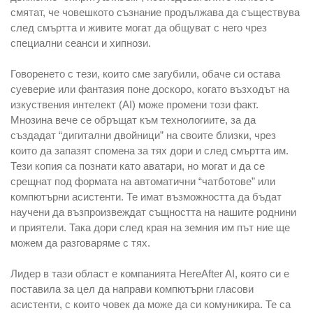
смятат, че човешкото съзнание продължава да съществува
след смъртта и живите могат да общуват с него чрез
специални сеанси и хипнози.
Говоренето с тези, които сме загубили, обаче си остава
суеверие или фантазия поне доскоро, когато възходът на
изкуствения интелект (AI) може промени този факт.
Мнозина вече се обръщат към технологиите, за да
създадат “дигитални двойници” на своите близки, чрез
които да запазят спомена за тях дори и след смъртта им.
Тези копия са познати като аватари, но могат и да се
срещнат под формата на автоматични “чатботове” или
компютърни асистенти. Те имат възможността да бъдат
научени да възпроизвеждат същността на нашите роднини
и приятели. Така дори след края на земния им път ние ще
можем да разговаряме с тях.
Лидер в тази област е компанията HereAfter AI, която си е
поставила за цел да направи компютърни гласови
асистенти, с които човек да може да си комуникира. Те са