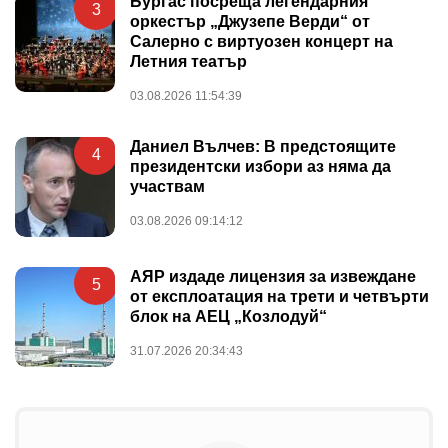
Бургас посреща легендарния
3
оркестър „Джузепе Верди“ от
Салерно с виртуозен концерт на
Летния театър
03.08.2026 11:54:39
Даниел Вълчев: В предстоящите
4
президентски избори аз няма да
участвам
03.08.2026 09:14:12
АЯР издаде лицензия за извеждане
5
от експлоатация на трети и четвърти
блок на АЕЦ „Козлодуй“
31.07.2026 20:34:43