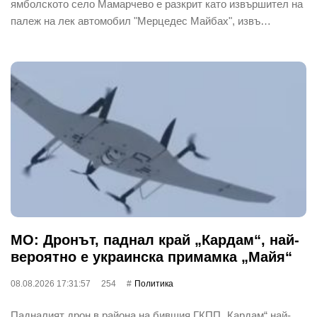
ямболското село Мамарчево е разкрит като извършител на
палеж на лек автомобил "Мерцедес Майбах", извъ…
МО: Дронът, паднал край „Кардам“, най-
вероятно е украинска примамка „Майя“
08.08.2026 17:31:57
254
Политика
Падналият дрон в района на бившия ГКПП „Кардам“ най-