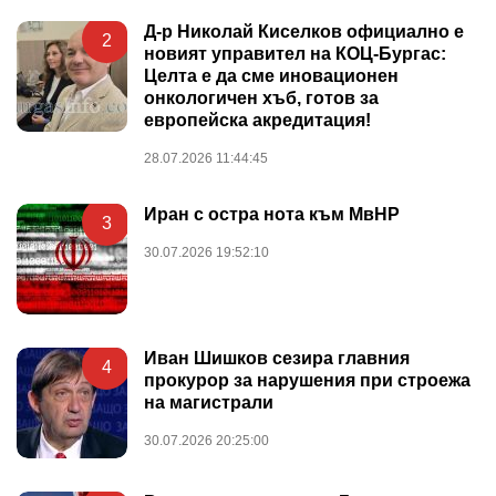
Д-р Николай Киселков официално е
2
новият управител на КОЦ-Бургас:
Целта е да сме иновационен
онкологичен хъб, готов за
европейска акредитация!
28.07.2026 11:44:45
Иран с остра нота към МвНР
3
30.07.2026 19:52:10
Иван Шишков сезира главния
4
прокурор за нарушения при строежа
на магистрали
30.07.2026 20:25:00