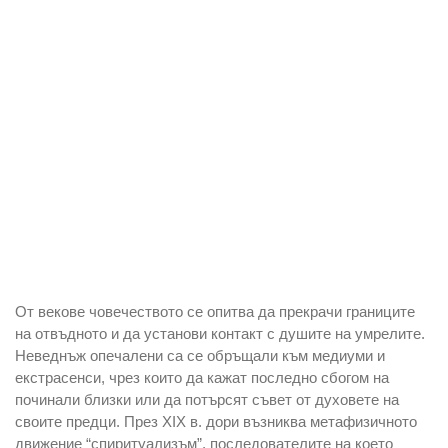
От векове човечеството се опитва да прекрачи границите
на отвъдното и да установи контакт с душите на умрелите.
Неведнъж опечалени са се обръщали към медиуми и
екстрасенси, чрез които да кажат последно сбогом на
починали близки или да потърсят съвет от духовете на
своите предци. През XIX в. дори възниква метафизичното
движение “спиритуализъм”, последователите на което