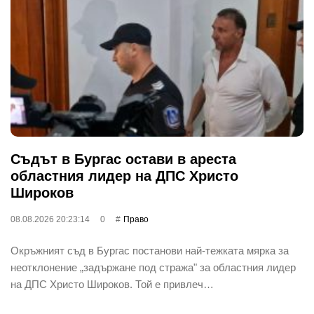
Съдът в Бургас остави в ареста
областния лидер на ДПС Христо
Широков
08.08.2026 20:23:14
0
Право
Окръжният съд в Бургас постанови най-тежката мярка за
неотклонение „задържане под стража" за областния лидер
на ДПС Христо Широков. Той е привлеч…