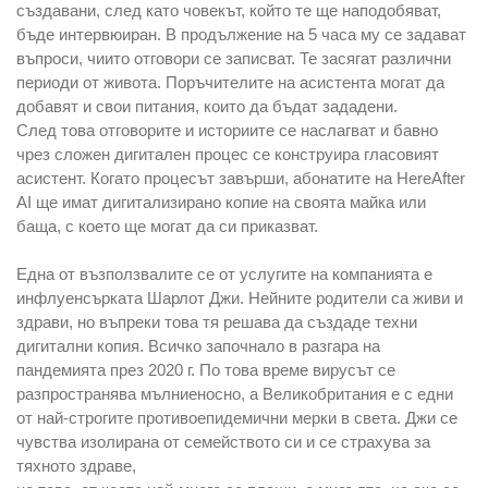
създавани, след като човекът, който те ще наподобяват,
бъде интервюиран. В продължение на 5 часа му се задават
въпроси, чиито отговори се записват. Те засягат различни
периоди от живота. Поръчителите на асистента могат да
добавят и свои питания, които да бъдат зададени.
След това отговорите и историите се наслагват и бавно
чрез сложен дигитален процес се конструира гласовият
асистент. Когато процесът завърши, абонатите на HereAfter
AI ще имат дигитализирано копие на своята майка или
баща, с което ще могат да си приказват.
Една от възползвалите се от услугите на компанията е
инфлуенсърката Шарлот Джи. Нейните родители са живи и
здрави, но въпреки това тя решава да създаде техни
дигитални копия. Всичко започнало в разгара на
пандемията през 2020 г. По това време вирусът се
разпространява мълниеносно, а Великобритания е с едни
от най-строгите противоепидемични мерки в света. Джи се
чувства изолирана от семейството си и се страхува за
тяхното здраве,