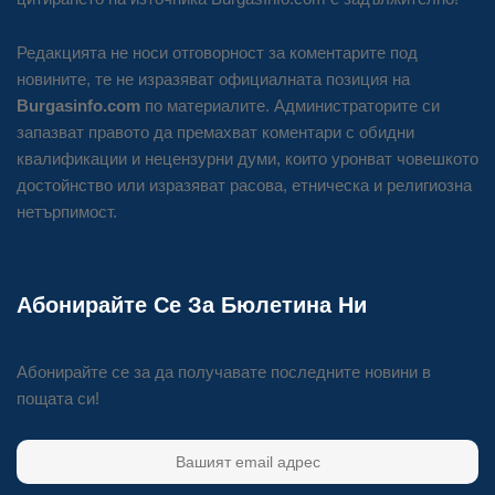
Редакцията не носи отговорност за коментарите под
новините, те не изразяват официалната позиция на
Burgasinfo.com
по материалите. Администраторите си
запазват правото да премахват коментари с обидни
квалификации и нецензурни думи, които уронват човешкото
достойнство или изразяват расова, етническа и религиозна
нетърпимост.
Абонирайте Се За Бюлетина Ни
Абонирайте се за да получавате последните новини в
пощата си!